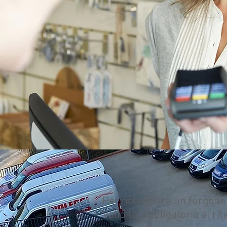
Per noleggiare un furgone 
Validità, obbligatoria al r