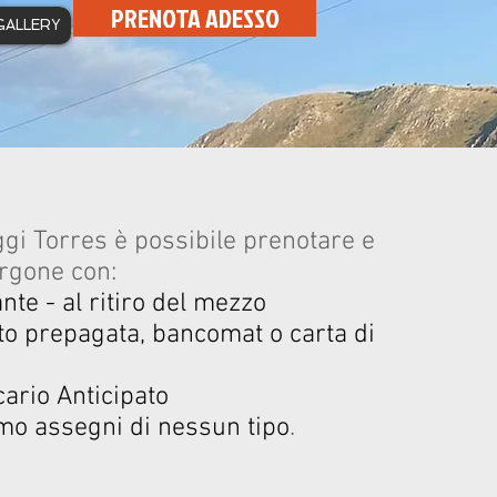
PRENOTA ADESSO
GALLERY
gi Torres è possibile prenotare e
rgone con:
te - al ritiro del mezzo
ito prepagata, bancomat o carta di
cario Anticipato
mo assegni di nessun tipo
.