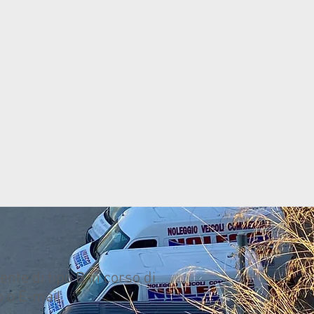
nte di tipo B in corso di
p o E-mail.