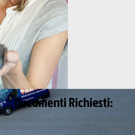
Documenti Richiesti:
con Noleggi Torres è sufficiente esporre una pate
itiro del mezzo, ed anticipabile anche via whatsAp