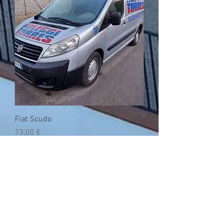
Fiat Scudo
Prezzo
73,00 €